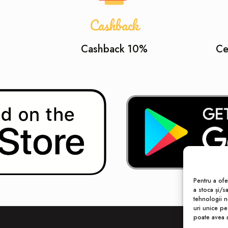
Cashback
Cashback 10%
Ce
Pentru a ofe
a stoca și/s
tehnologii 
uri unice pe
poate avea a