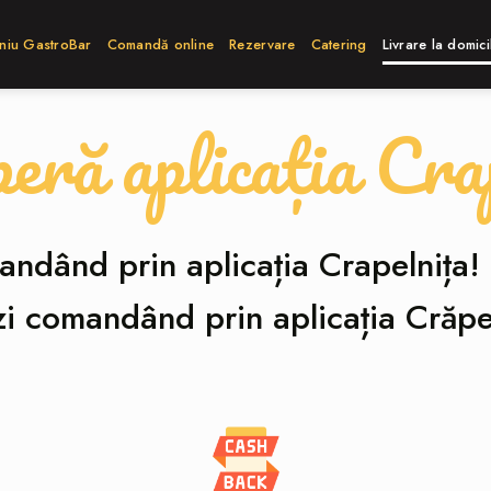
niu GastroBar
Comandă online
Rezervare
Catering
Livrare la domici
eră aplicația Cra
dând prin aplicația Crapelnița! 
zi comandând prin aplicația Crăpel