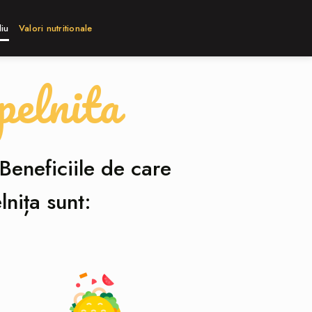
liu
Valori nutritionale
pelnita
Beneficiile de care
nița sunt: